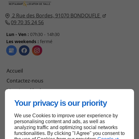
2 Rue des Bordes,
91070
BONDOUFLE
09 70 35 24 56
Lun - Ven :
07h30 - 14h30
Les weekends :
fermé
Accueil
Contactez-nous
Mentions légales
Plan du site
Your privacy is our priority
We use Cookies to improve user experience by
personalising content and ads, as well as
Haut de page
analyzing traffic and optimizing social networks
functionalities. By clicking "I Agree" you consent to